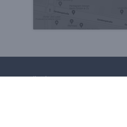
Kontakt
Alte Apotheke
Bamenohler Straße 222
,
57413
Finnentrop
02721-72 34
02721-77 21
alte-apo-finn@gmx.de