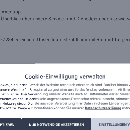
Finnentrop
en Überblick über unsere Service- und Dienstleistungen sowie
1-7234 erreichen. Unser Team steht Ihnen mit Rat und Tat ger
Cookie-Einwilligung verwalten
okies, die für den Betrieb der Website technisch erforderlich sind. Darüber hinaus
nsere Website für Sie optimal zu gestalten und fortlaufend zu verbessern. Mit Ih
mationen zu Ihrer Verwendung unserer Website auch an Drittanbieter weiter. Sowei
arbeitet werden, in denen kein angemessenes Datenschutzniveau besteht, stimmen S
mfangreichen Leistungen, durch die wir Ihnen täglich zur Sei
r Nutzung dieser Dienste auch der Verarbeitung Ihrer Daten in diesen Ländern gem.
 a DSGVO zu. Weitere Informationen können Sie unserer
Datenschutzerklärung
entn
sen
Blutuntersuchungen
dagen
Blutzucker
EPTIEREN
NUR NOTWENDIGE AKZEPTIEREN
EINSTELLUNGEN 
ressionsstrümpfe
Cholesterin gesamt