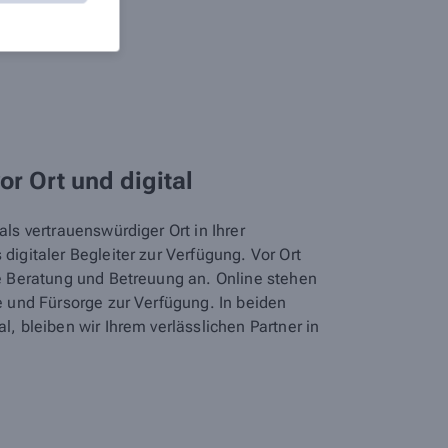
vor Ort und digital
ls vertrauenswürdiger Ort in Ihrer
digitaler Begleiter zur Verfügung. Vor Ort
he Beratung und Betreuung an. Online stehen
e und Fürsorge zur Verfügung. In beiden
l, bleiben wir Ihrem verlässlichen Partner in