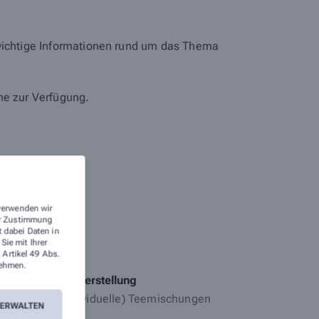
 wichtige Informationen rund um das Thema
ne zur Verfügung.
 verwenden wir
rer Zustimmung
t dabei Daten in
ie mit Ihrer
te stehen.
 Artikel 49 Abs.
ehmen.
Eigenherstellung
(individuelle) Teemischungen
VERWALTEN