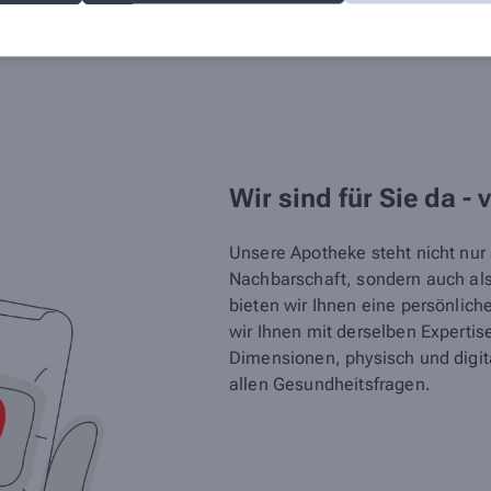
zstrümpfe
Wir sind für Sie da - 
Unsere Apotheke steht nicht nur a
Nachbarschaft, sondern auch als 
bieten wir Ihnen eine persönlic
wir Ihnen mit derselben Expertis
Dimensionen, physisch und digita
allen Gesundheitsfragen.